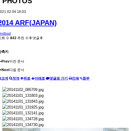
PHOTOS
021.02.04 16:03
2014 ARF(JAPAN)
indbad
조회 수
843
추천 수
0
댓글
0
단축키
Prev
이전 문서
Next
다음 문서
크게
작게
위로
아래로
댓글로 가기
인쇄
첨부