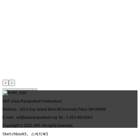
‹
›
ARF
(Asia Racquetball Federation)
Address
: 1816 Day Island Blvd WUniversity Place WA 98466
E-mail
: art@asiaracquetball.org
Tel
: 1-253-8614563
Copyright © 2021
ARF
. All rights reserved.
Sketchbook5, 스케치북5