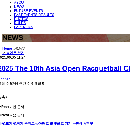
ABOUT
NEWS
FUTURE EVENTS
PAST EVENTS RESULTS
PHOTOS
RULES
PARTNERS
NEWS
Home
NEWS
✔
뷰어로 보기
025.09.05 11:24
2025 The 10th Asia Open Racquetball 
indbad
조회 수
5766
추천 수
0
댓글
0
단축키
Prev
이전 문서
Next
다음 문서
가
크게
작게
위로
아래로
댓글로 가기
인쇄
첨부