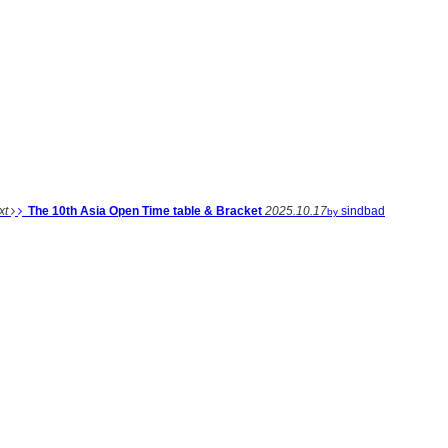
xt
The 10th Asia Open Time table & Bracket
2025.10.17
sindbad
by