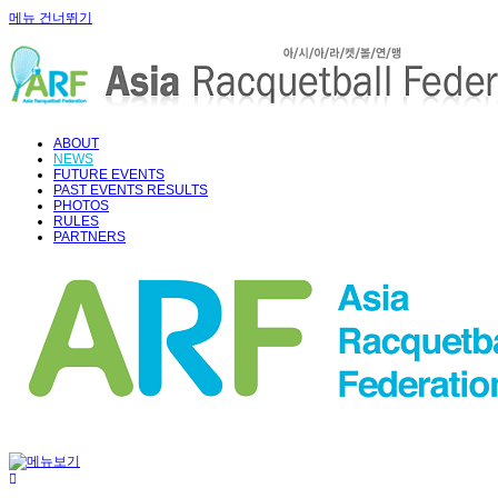
메뉴 건너뛰기
ABOUT
NEWS
FUTURE EVENTS
PAST EVENTS RESULTS
PHOTOS
RULES
PARTNERS