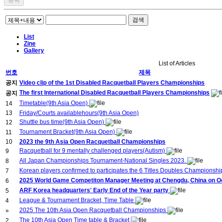
검색
List
Zine
Gallery
List of Articles
번호
제목
공지
Video clip of the 1st Disabled Racquetball Players Championships
The first International Disabled Racquetball Players Championships
공지
Timetable(9th Asia Open)
14
13
Friday/Courts availablehours(9th Asia Open)
Shuttle bus time(9th Asia Open)
12
Tournament Bracket(9th Asia Open)
11
10
2023 the 9th Asia Open Racquetball Championships
Racquetball for 9 mentally challenged players(Autism)
9
All Japan Championships Tournament-National Singles 2023.
8
Korean players confirmed to participates the 6 Titles Doubles Championsh
7
2025 World Game Competiton Manager Meeting at Chengdu, China on Oct
6
ARF Korea headquarters' Early End of the Year party
5
League & Tournament Bracket, Time Table
4
2025 The 10th Asia Open Racquetball Championships
»
The 10th Asia Open Time table & Bracket
2