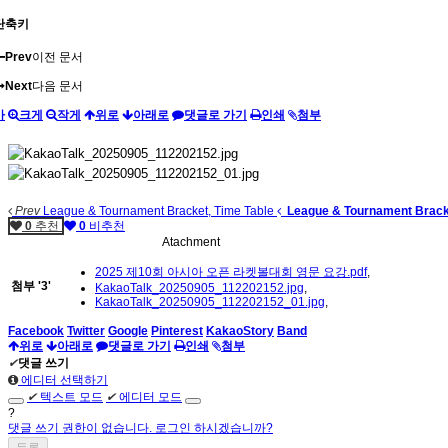
단축키
Prev
이전 문서
Next
다음 문서
가
크게
작게
위로
아래로
댓글로 가기
인쇄
첨부
Prev
League & Tournament Bracket, Time Table
League & Tournament Bracke
0
추천
0
비추천
Atachment
2025 제10회 아시아 오픈 라켓볼대회 영문 요강.pdf
,
첨부
'
3
'
KakaoTalk_20250905_112202152.jpg
,
KakaoTalk_20250905_112202152_01.jpg
,
Facebook
Twitter
Google
Pinterest
KakaoStory
Band
위로
아래로
댓글로 가기
인쇄
첨부
✔
댓글 쓰기
에디터 선택하기
✔
텍스트 모드
✔
에디터 모드
?
댓글 쓰기 권한이 없습니다. 로그인 하시겠습니까?