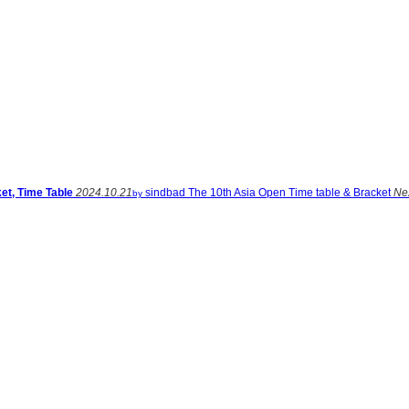
t, Time Table
2024.10.21
sindbad
The 10th Asia Open Time table & Bracket
Ne
by