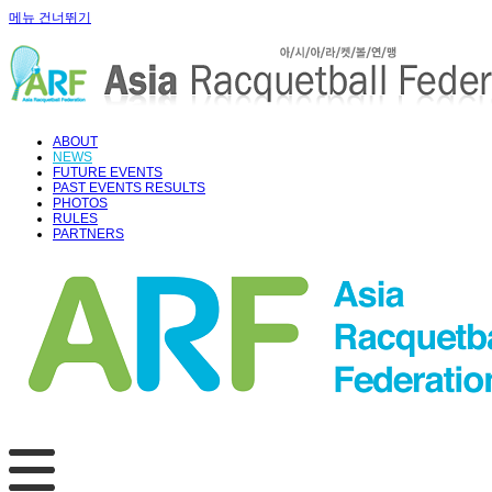
메뉴 건너뛰기
ABOUT
NEWS
FUTURE EVENTS
PAST EVENTS RESULTS
PHOTOS
RULES
PARTNERS