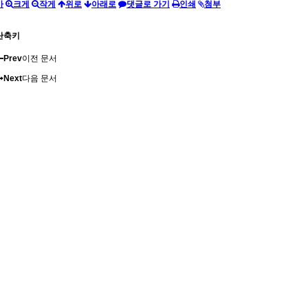
가
크게
작게
위로
아래로
댓글로 가기
인쇄
첨부
단축키
Prev
이전 문서
Next
다음 문서
가
크게
작게
위로
아래로
댓글로 가기
인쇄
첨부
Thank you ARF / Asia Racquetball Federation for your generous donation !!!