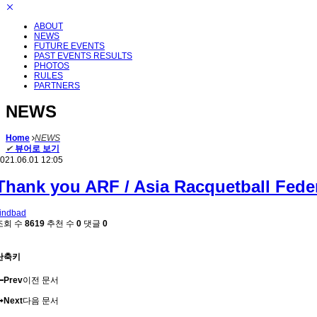
ABOUT
NEWS
FUTURE EVENTS
PAST EVENTS RESULTS
PHOTOS
RULES
PARTNERS
NEWS
Home
NEWS
✔
뷰어로 보기
021.06.01 12:05
Thank you ARF / Asia Racquetball Feder
indbad
조회 수
8619
추천 수
0
댓글
0
단축키
Prev
이전 문서
Next
다음 문서