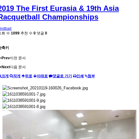
2019 The First Eurasia & 19th Asia
Racquetball Championships
indbad
조회 수
1099
추천 수
0
댓글
0
단축키
Prev
이전 문서
Next
다음 문서
크게
작게
위로
아래로
댓글로 가기
인쇄
첨부