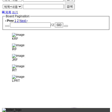
검색
목록
쓰기
Board Pagination
Prev
1
2
Next
/ 2
GO
KRF
IRF
JRF
IRT
LPRT