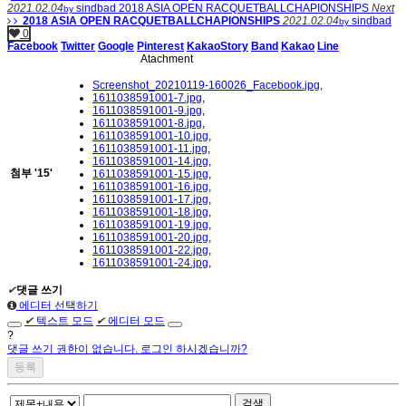
2021.02.04
sindbad
2018 ASIA OPEN RACQUETBALLCHAPIONSHIPS
Next
by
2018 ASIA OPEN RACQUETBALLCHAPIONSHIPS
2021.02.04
sindbad
by
0
Facebook
Twitter
Google
Pinterest
KakaoStory
Band
Kakao
Line
Atachment
Screenshot_20210119-160026_Facebook.jpg
,
1611038591001-7.jpg
,
1611038591001-9.jpg
,
1611038591001-8.jpg
,
1611038591001-10.jpg
,
1611038591001-11.jpg
,
1611038591001-14.jpg
,
첨부
'
15
'
1611038591001-15.jpg
,
1611038591001-16.jpg
,
1611038591001-17.jpg
,
1611038591001-18.jpg
,
1611038591001-19.jpg
,
1611038591001-20.jpg
,
1611038591001-22.jpg
,
1611038591001-24.jpg
,
✔
댓글 쓰기
에디터 선택하기
✔
텍스트 모드
✔
에디터 모드
?
댓글 쓰기 권한이 없습니다. 로그인 하시겠습니까?
검색